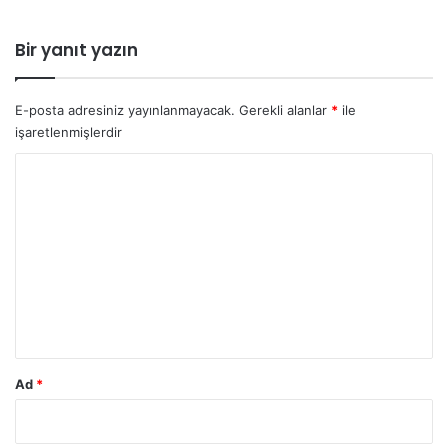
Bir yanıt yazın
E-posta adresiniz yayınlanmayacak.
Gerekli alanlar
*
ile
işaretlenmişlerdir
Y
o
r
u
m
*
Ad
*