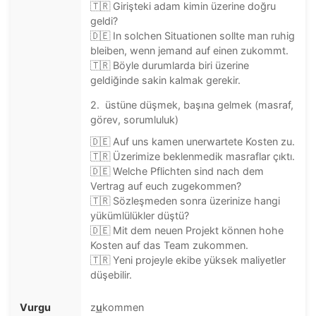
🇹🇷 Girişteki adam kimin üzerine doğru
geldi?
🇩🇪 In solchen Situationen sollte man ruhig
bleiben, wenn jemand auf einen zukommt.
🇹🇷 Böyle durumlarda biri üzerine
geldiğinde sakin kalmak gerekir.
2. üstüne düşmek, başına gelmek (masraf,
görev, sorumluluk)
🇩🇪 Auf uns kamen unerwartete Kosten zu.
🇹🇷 Üzerimize beklenmedik masraflar çıktı.
🇩🇪 Welche Pflichten sind nach dem
Vertrag auf euch zugekommen?
🇹🇷 Sözleşmeden sonra üzerinize hangi
yükümlülükler düştü?
🇩🇪 Mit dem neuen Projekt können hohe
Kosten auf das Team zukommen.
🇹🇷 Yeni projeyle ekibe yüksek maliyetler
düşebilir.
Vurgu
z
u
kommen