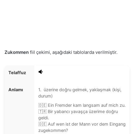
Zukommen
fiil çekimi, aşağıdaki tablolarda verilmiştir.
Telaffuz
Anlamı
1. üzerine doğru gelmek, yaklaşmak (kişi,
durum)
🇩🇪 Ein Fremder kam langsam auf mich zu.
🇹🇷 Bir yabancı yavaşça üzerime doğru
geldi.
🇩🇪 Auf wen ist der Mann vor dem Eingang
zugekommen?