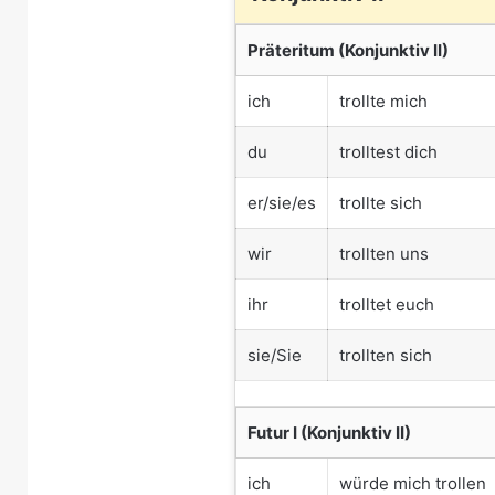
Präteritum (Konjunktiv II)
ich
trollte mich
du
trolltest dich
er/sie/es
trollte sich
wir
trollten uns
ihr
trolltet euch
sie/Sie
trollten sich
Futur I (Konjunktiv II)
ich
würde mich trollen