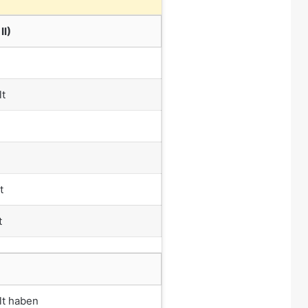
II)
lt
t
t
lt haben