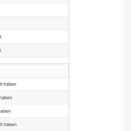
t
t
lt haben
t haben
 haben
lt haben