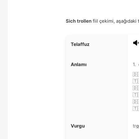
Sich trollen
fiil çekimi, aşağıdaki 
Telaffuz
Anlamı
1.
🇩
🇹
🇩
🇹
🇩
🇹
Vurgu
tr
o