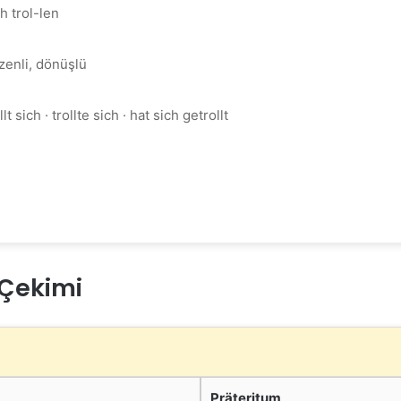
h trol-len
zenli, dönüşlü
llt sich · trollte sich · hat sich getrollt
l Çekimi
Präteritum