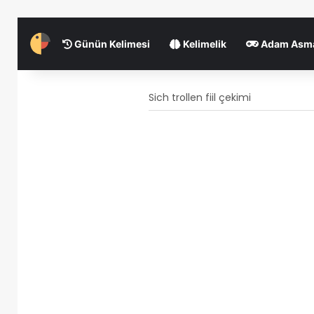
Günün Kelimesi
Kelimelik
Adam Asm
Sich trollen fiil çekimi