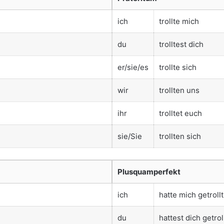
ich
trollte mich
du
trolltest dich
er/sie/es
trollte sich
wir
trollten uns
ihr
trolltet euch
sie/Sie
trollten sich
Plusquamperfekt
ich
hatte mich getrollt
du
hattest dich getrol