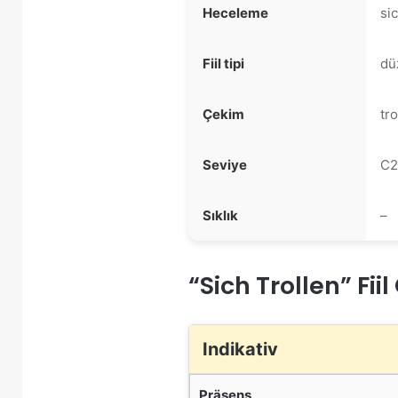
Heceleme
sic
Fiil tipi
dü
Çekim
tro
Seviye
C2
Sıklık
–
“Sich Trollen” Fii
Indikativ
Präsens