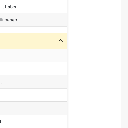
llt haben
llt haben
lt
t