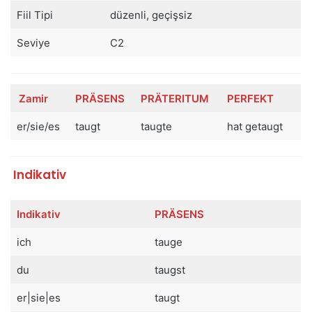
Fiil Tipi
düzenli, geçişsiz
Seviye
C2
Zamir
PRÄSENS
PRÄTERITUM
PERFEKT
er/sie/es
taugt
taugte
hat getaugt
Indikativ
Indikativ
PRÄSENS
ich
tauge
du
taugst
er|sie|es
taugt