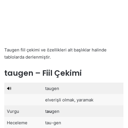
Taugen fiil çekimi ve özellikleri alt başlıklar halinde
tablolarda derlenmiştir.
taugen – Fiil Çekimi
🔊
taugen
elverişli olmak, yaramak
Vurgu
t
au
gen
Heceleme
tau-gen