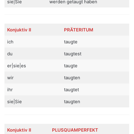
sie|Sie
werden getaugt haben
Konjuktiv
II
PRÄTERITUM
ich
taugte
du
taugtest
er|sie|es
taugte
wir
taugten
ihr
taugtet
sie|Sie
taugten
Konjuktiv
II
PLUSQUAMPERFEKT