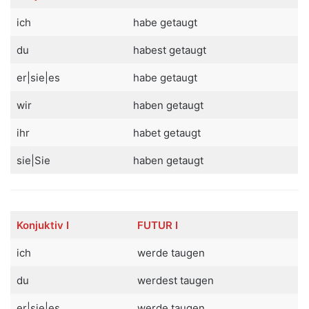
ich
habe getaugt
du
habest getaugt
er|sie|es
habe getaugt
wir
haben getaugt
ihr
habet getaugt
sie|Sie
haben getaugt
Konjuktiv
I
FUTUR I
ich
werde taugen
du
werdest taugen
er|sie|es
werde taugen