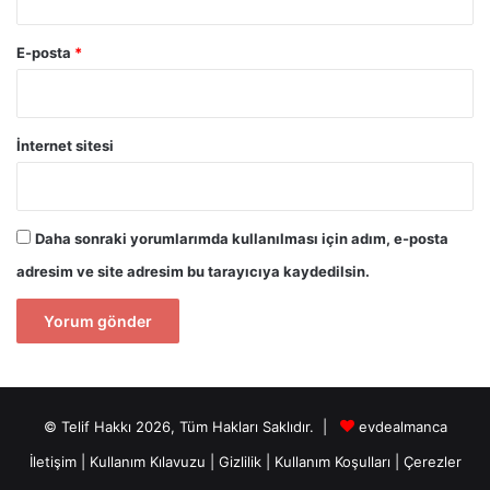
E-posta
*
İnternet sitesi
Daha sonraki yorumlarımda kullanılması için adım, e-posta
adresim ve site adresim bu tarayıcıya kaydedilsin.
© Telif Hakkı 2026, Tüm Hakları Saklıdır. |
evdealmanca
İletişim
|
Kullanım Kılavuzu
|
Gizlilik
|
Kullanım Koşulları
|
Çerezler