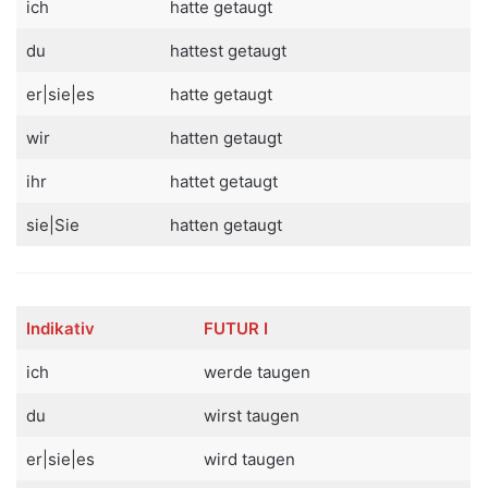
ich
hatte getaugt
du
hattest getaugt
er|sie|es
hatte getaugt
wir
hatten getaugt
ihr
hattet getaugt
sie|Sie
hatten getaugt
Indikativ
FUTUR I
ich
werde taugen
du
wirst taugen
er|sie|es
wird taugen