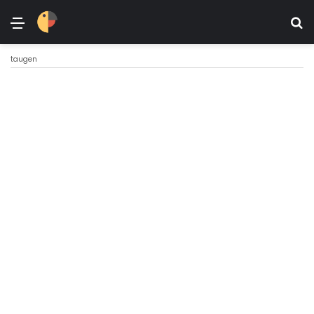
Menü
Ar
taugen