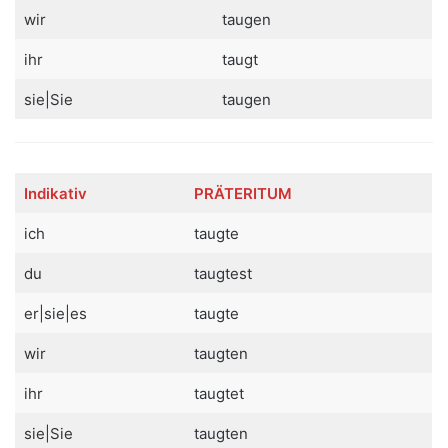
wir
taugen
ihr
taugt
sie|Sie
taugen
Indikativ
PRÄTERITUM
ich
taugte
du
taugtest
er|sie|es
taugte
wir
taugten
ihr
taugtet
sie|Sie
taugten