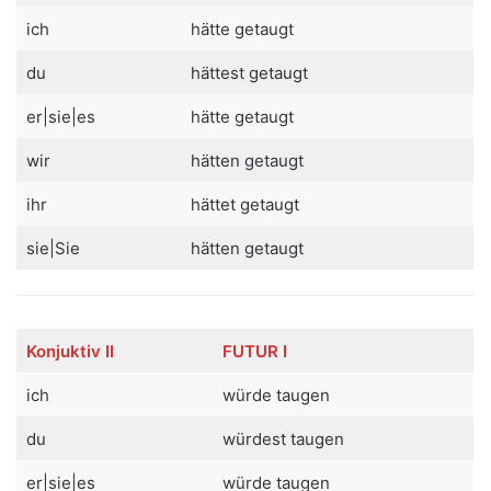
ich
hätte getaugt
du
hättest getaugt
er|sie|es
hätte getaugt
wir
hätten getaugt
ihr
hättet getaugt
sie|Sie
hätten getaugt
Konjuktiv II
FUTUR I
ich
würde taugen
du
würdest taugen
er|sie|es
würde taugen