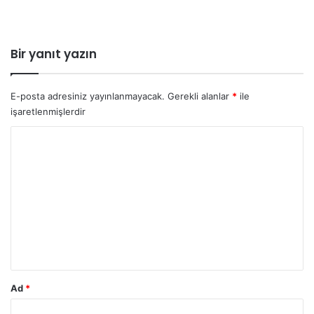
Bir yanıt yazın
E-posta adresiniz yayınlanmayacak.
Gerekli alanlar
*
ile
işaretlenmişlerdir
Y
o
r
u
m
*
Ad
*