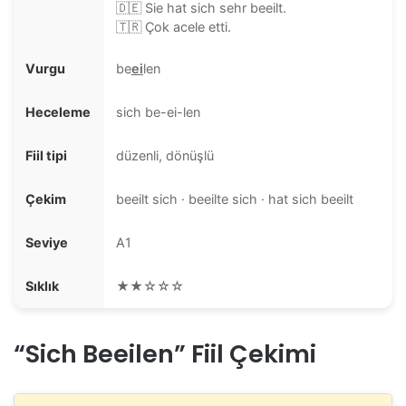
🇩🇪 Sie hat sich sehr beeilt.
🇹🇷 Çok acele etti.
Vurgu
be
ei
len
Heceleme
sich be-ei-len
Fiil tipi
düzenli, dönüşlü
Çekim
beeilt sich · beeilte sich · hat sich beeilt
Seviye
A1
Sıklık
★★☆☆☆
“Sich Beeilen” Fiil Çekimi