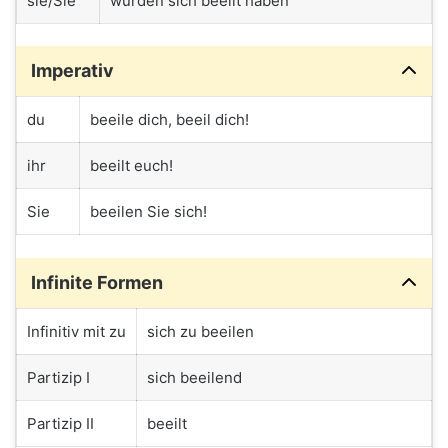
sie/Sie
würden sich beeilt haben
Imperativ
du
beeile dich, beeil dich!
ihr
beeilt euch!
Sie
beeilen Sie sich!
Infinite Formen
Infinitiv mit zu
sich zu beeilen
Partizip I
sich beeilend
Partizip II
beeilt