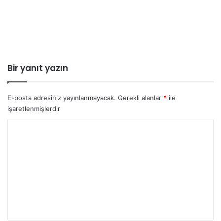
Bir yanıt yazın
E-posta adresiniz yayınlanmayacak.
Gerekli alanlar
*
ile
işaretlenmişlerdir
Y
o
r
u
m
*