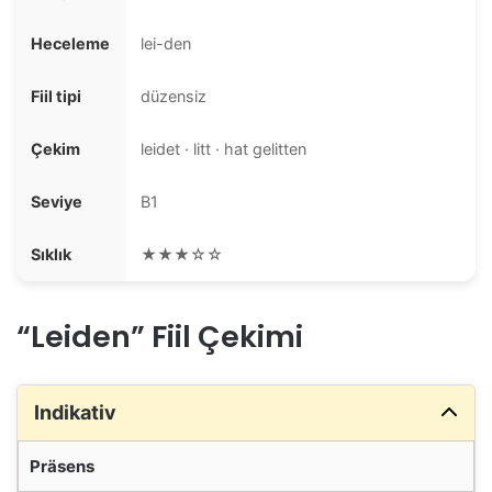
Heceleme
lei-den
Fiil tipi
düzensiz
Çekim
leidet · litt · hat gelitten
Seviye
B1
Sıklık
★★★☆☆
“Leiden” Fiil Çekimi
Indikativ
Präsens