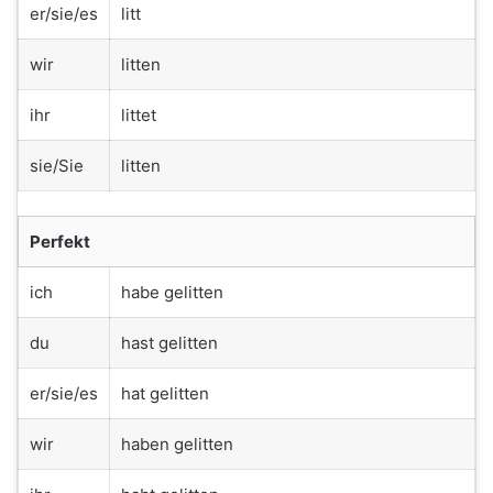
er/sie/es
litt
wir
litten
ihr
littet
sie/Sie
litten
Perfekt
ich
habe gelitten
du
hast gelitten
er/sie/es
hat gelitten
wir
haben gelitten