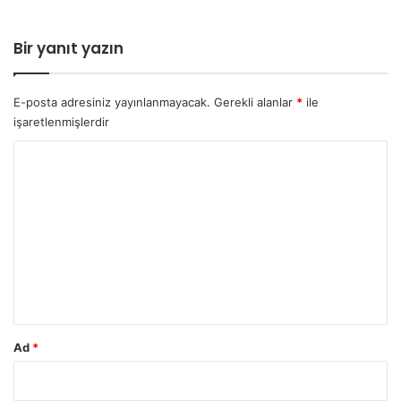
Bir yanıt yazın
E-posta adresiniz yayınlanmayacak.
Gerekli alanlar
*
ile
işaretlenmişlerdir
Y
o
r
u
m
*
Ad
*