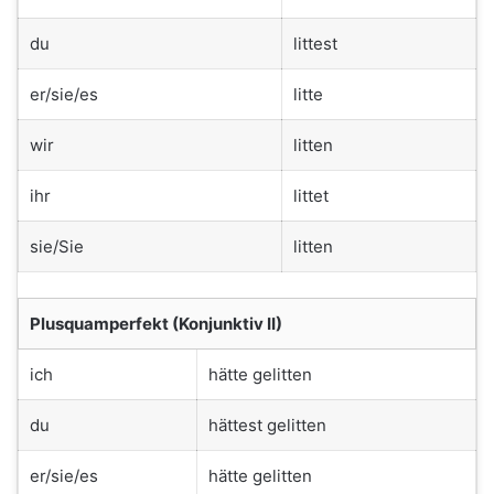
du
littest
er/sie/es
litte
wir
litten
ihr
littet
sie/Sie
litten
Plusquamperfekt (Konjunktiv II)
ich
hätte gelitten
du
hättest gelitten
er/sie/es
hätte gelitten