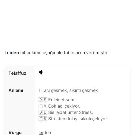
Leiden
fiil çekimi, aşağıdaki tablolarda verilmiştir.
Telaffuz
Anlamı
1. acı çekmek, sıkıntı çekmek
🇩🇪 Er leidet sehr.
🇹🇷 Çok acı çekiyor.
🇩🇪 Sie leidet unter Stress.
🇹🇷 Stresten dolayı sıkıntı çekiyor.
Vurgu
l
ei
den