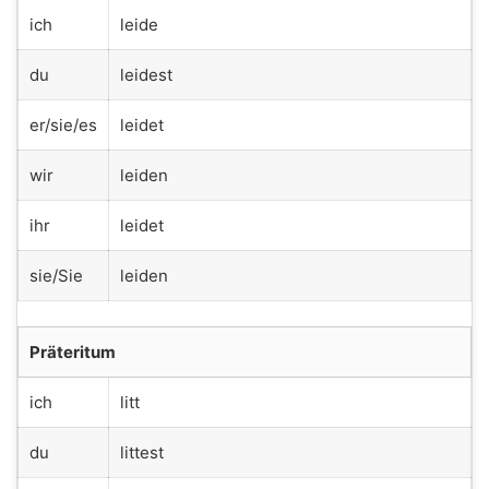
ich
leide
du
leidest
er/sie/es
leidet
wir
leiden
ihr
leidet
sie/Sie
leiden
Präteritum
ich
litt
du
littest