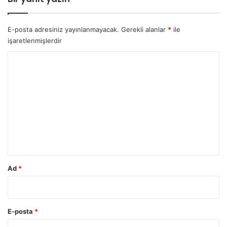
E-posta adresiniz yayınlanmayacak.
Gerekli alanlar
*
ile
işaretlenmişlerdir
Y
o
r
u
m
*
Ad
*
E-posta
*