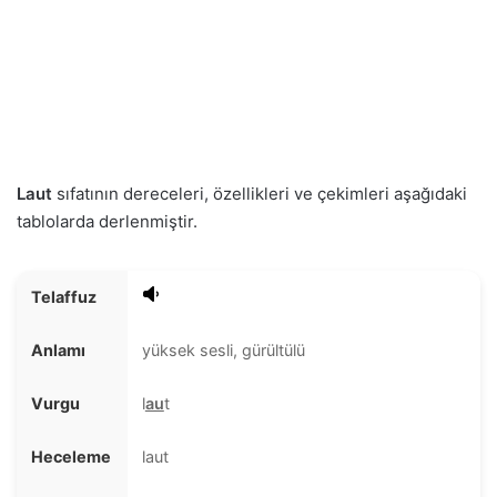
Laut
sıfatının dereceleri, özellikleri ve çekimleri aşağıdaki
tablolarda derlenmiştir.
Telaffuz
Anlamı
yüksek sesli, gürültülü
Vurgu
l
au
t
Heceleme
laut