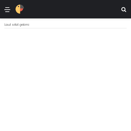
Menü
Ar
Laut sıfat çekimi