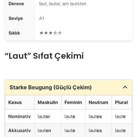
Derece
laut, lauter, am lautsten
Seviye
A1
Sıklık
★★★☆☆
“Laut” Sıfat Çekimi
Starke Beugung (Güçlü Çekim)
Kasus
Maskulin
Feminin
Neutrum
Plural
Nominativ
laut
er
laut
e
laut
es
laut
e
Akkusativ
laut
en
laut
e
laut
es
laut
e