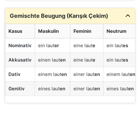
Gemischte Beugung (Karışık Çekim)
Kasus
Maskulin
Feminin
Neutrum
Nominativ
ein laut
er
eine laut
e
ein laut
es
Akkusativ
einen laut
en
eine laut
e
ein laut
es
Dativ
einem laut
en
einer laut
en
einem laut
en
Genitiv
eines laut
en
einer laut
en
eines laut
en