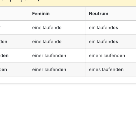
Feminin
Neutrum
r
eine laufend
e
ein laufend
es
d
en
eine laufend
e
ein laufend
es
nd
en
einer laufend
en
einem laufend
en
d
en
einer laufend
en
eines laufend
en