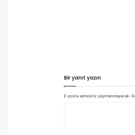
Bir yanıt yazın
E-posta adresiniz yayınlanmayacak.
G
Y
o
r
u