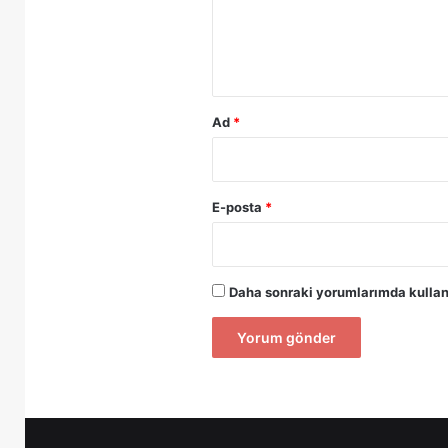
m
*
Ad
*
E-posta
*
Daha sonraki yorumlarımda kullanı