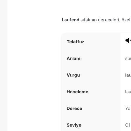
Laufend
sıfatının dereceleri, özel
Telaffuz
Anlamı
sü
Vurgu
l
a
Heceleme
la
Derece
Yo
Seviye
C1