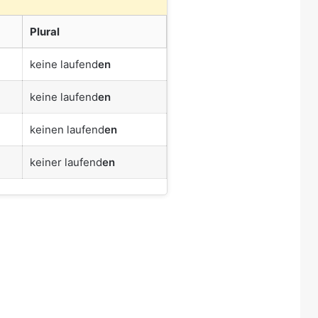
Plural
keine laufend
en
keine laufend
en
keinen laufend
en
keiner laufend
en