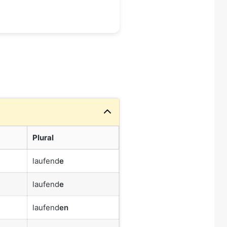
Plural
laufend
e
laufend
e
laufend
en