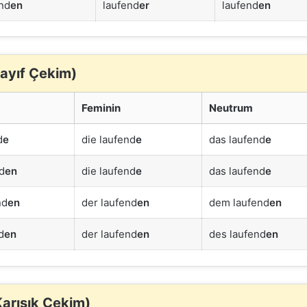
nd
en
laufend
er
laufend
en
ayıf Çekim)
Feminin
Neutrum
d
e
die laufend
e
das laufend
e
d
en
die laufend
e
das laufend
e
nd
en
der laufend
en
dem laufend
en
d
en
der laufend
en
des laufend
en
arışık Çekim)