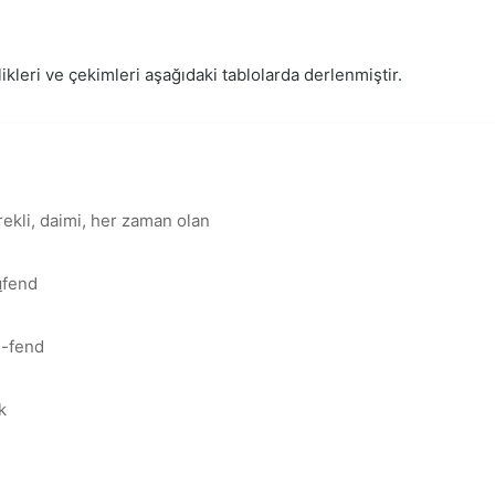
likleri ve çekimleri aşağıdaki tablolarda derlenmiştir.
rekli, daimi, her zaman olan
u
fend
u-fend
k