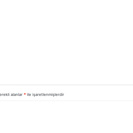
erekli alanlar
*
ile işaretlenmişlerdir