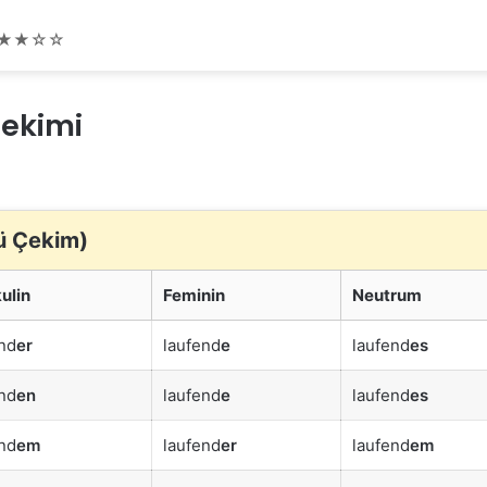
★★☆☆
Çekimi
ü Çekim)
ulin
Feminin
Neutrum
nd
er
laufend
e
laufend
es
nd
en
laufend
e
laufend
es
nd
em
laufend
er
laufend
em