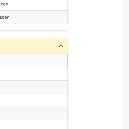
aben
haben