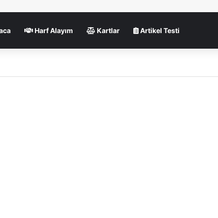
aca
Harf Alayım
Kartlar
Artikel Testi