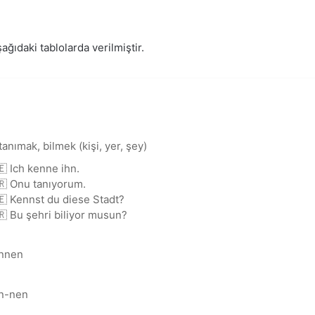
şağıdaki tablolarda verilmiştir.
tanımak, bilmek (kişi, yer, şey)
🇪 Ich kenne ihn.
🇷 Onu tanıyorum.
🇪 Kennst du diese Stadt?
🇷 Bu şehri biliyor musun?
nnen
n-nen