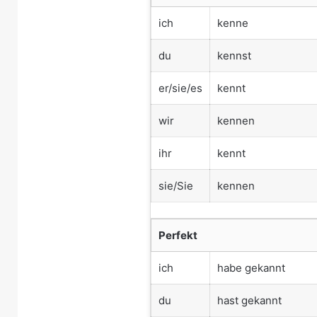
ich
kenne
du
kennst
er/sie/es
kennt
wir
kennen
ihr
kennt
sie/Sie
kennen
Perfekt
ich
habe gekannt
du
hast gekannt