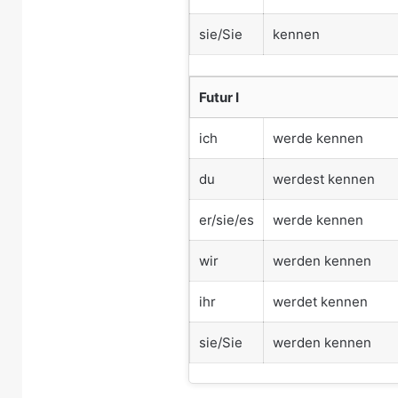
sie/Sie
kennen
Futur I
ich
werde kennen
du
werdest kennen
er/sie/es
werde kennen
wir
werden kennen
ihr
werdet kennen
sie/Sie
werden kennen