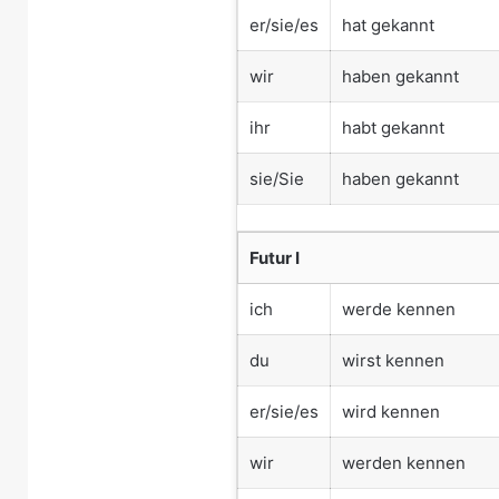
er/sie/es
hat gekannt
wir
haben gekannt
ihr
habt gekannt
sie/Sie
haben gekannt
Futur I
ich
werde kennen
du
wirst kennen
er/sie/es
wird kennen
wir
werden kennen