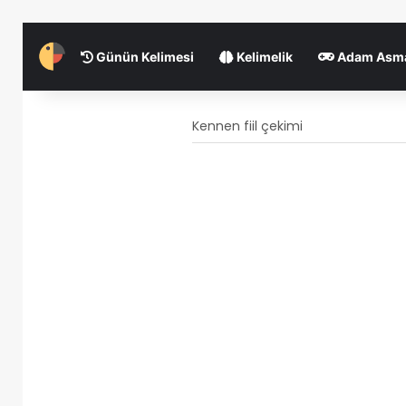
Günün Kelimesi
Kelimelik
Adam Asm
Kennen fiil çekimi