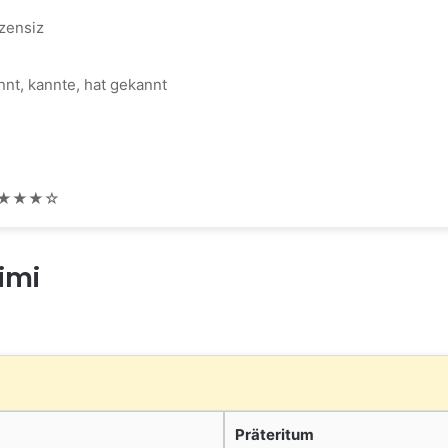
zensiz
nnt, kannte, hat gekannt
★★★☆
imi
Präteritum