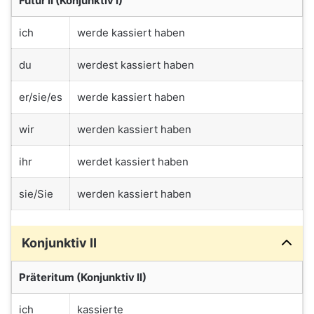
Futur II (Konjunktiv I)
ich
werde kassiert haben
du
werdest kassiert haben
er/sie/es
werde kassiert haben
wir
werden kassiert haben
ihr
werdet kassiert haben
sie/Sie
werden kassiert haben
Konjunktiv II
Präteritum (Konjunktiv II)
ich
kassierte