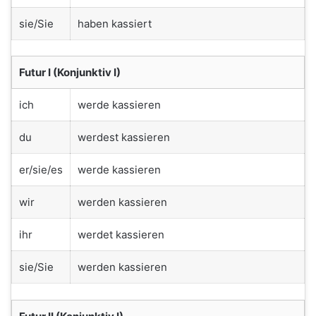
sie/Sie
haben kassiert
Futur I (Konjunktiv I)
ich
werde kassieren
du
werdest kassieren
er/sie/es
werde kassieren
wir
werden kassieren
ihr
werdet kassieren
sie/Sie
werden kassieren