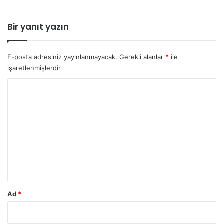
Bir yanıt yazın
E-posta adresiniz yayınlanmayacak.
Gerekli alanlar
*
ile
işaretlenmişlerdir
Y
o
r
u
m
*
Ad
*