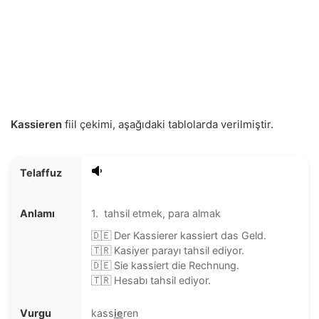
Kassieren
fiil çekimi, aşağıdaki tablolarda verilmiştir.
Telaffuz
Anlamı
1. tahsil etmek, para almak
🇩🇪 Der Kassierer kassiert das Geld.
🇹🇷 Kasiyer parayı tahsil ediyor.
🇩🇪 Sie kassiert die Rechnung.
🇹🇷 Hesabı tahsil ediyor.
Vurgu
kass
ie
ren