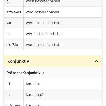
du
wirst kassiert haben
er/sie/es
wird kassiert haben
wir
werden kassiert haben
ihr
werdet kassiert haben
sie/Sie
werden kassiert haben
Konjunktiv I
Präsens (Konjunktiv I)
ich
kassiere
du
kassierest
er/sie/es
kassiere