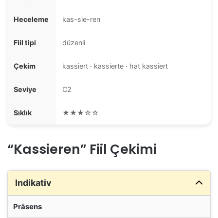
Heceleme
kas-sie-ren
Fiil tipi
düzenli
Çekim
kassiert · kassierte · hat kassiert
Seviye
C2
Sıklık
★★★☆☆
“Kassieren” Fiil Çekimi
Indikativ
Präsens