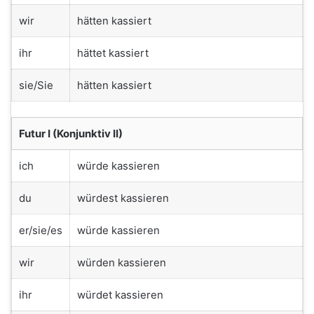
wir
hätten kassiert
ihr
hättet kassiert
sie/Sie
hätten kassiert
Futur I (Konjunktiv II)
ich
würde kassieren
du
würdest kassieren
er/sie/es
würde kassieren
wir
würden kassieren
ihr
würdet kassieren