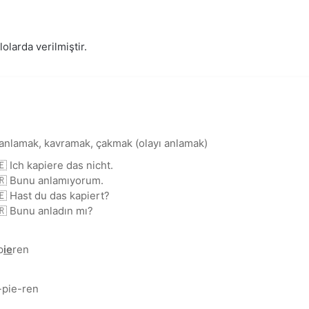
lolarda verilmiştir.
 anlamak, kavramak, çakmak (olayı anlamak)
🇪 Ich kapiere das nicht.
🇷 Bunu anlamıyorum.
🇪 Hast du das kapiert?
🇷 Bunu anladın mı?
p
ie
ren
-pie-ren