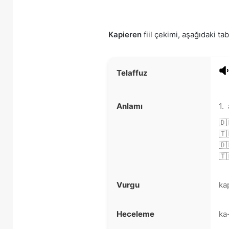
Kapieren
fiil çekimi, aşağıdaki tab
Telaffuz
Anlamı
1.
🇩
🇹
🇩
🇹
Vurgu
ka
Heceleme
ka