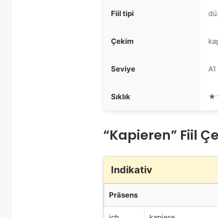
Fiil tipi
dü
Çekim
kap
Seviye
A1
Sıklık
★
“Kapieren” Fiil Ç
Indikativ
Präsens
ich
kapiere