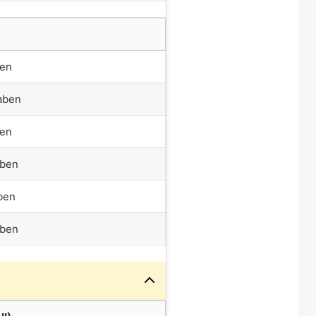
ben
aben
ben
aben
ben
aben