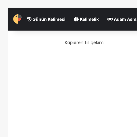
Günün Kelimesi
Kelimelik
Adam Asm
Kapieren fiil çekimi