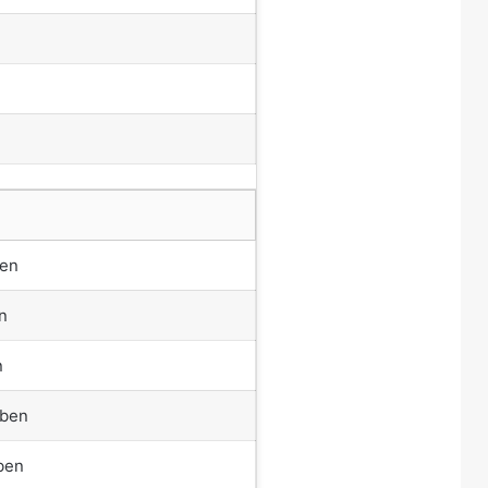
ben
n
n
aben
ben