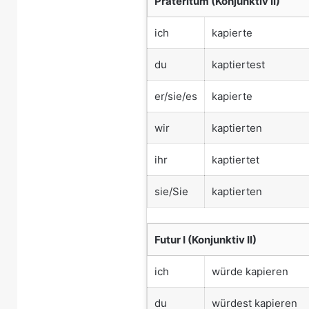
Präteritum (Konjunktiv II)
ich
kapierte
du
kaptiertest
er/sie/es
kapierte
wir
kaptierten
ihr
kaptiertet
sie/Sie
kaptierten
Futur I (Konjunktiv II)
ich
würde kapieren
du
würdest kapieren