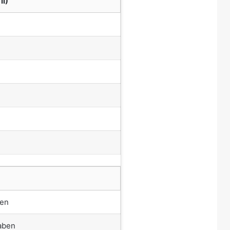
II)
ben
aben