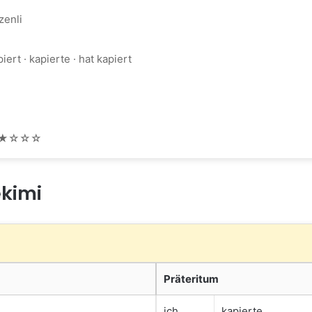
zenli
iert · kapierte · hat kapiert
★☆☆☆
ekimi
Präteritum
ich
kapierte