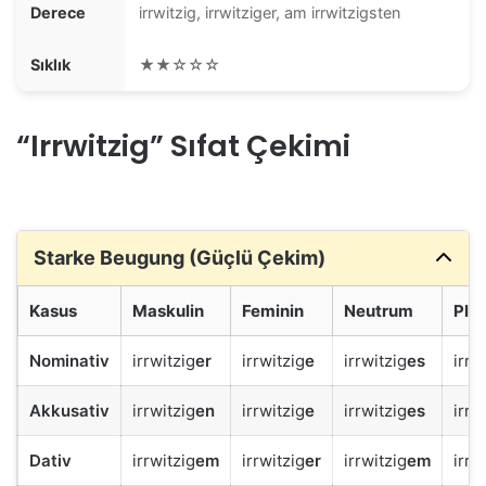
Derece
irrwitzig, irrwitziger, am irrwitzigsten
Sıklık
★★☆☆☆
“Irrwitzig” Sıfat Çekimi
Starke Beugung (Güçlü Çekim)
Kasus
Maskulin
Feminin
Neutrum
Plur
Nominativ
irrwitzig
er
irrwitzig
e
irrwitzig
es
irrw
Akkusativ
irrwitzig
en
irrwitzig
e
irrwitzig
es
irrw
Dativ
irrwitzig
em
irrwitzig
er
irrwitzig
em
irrw