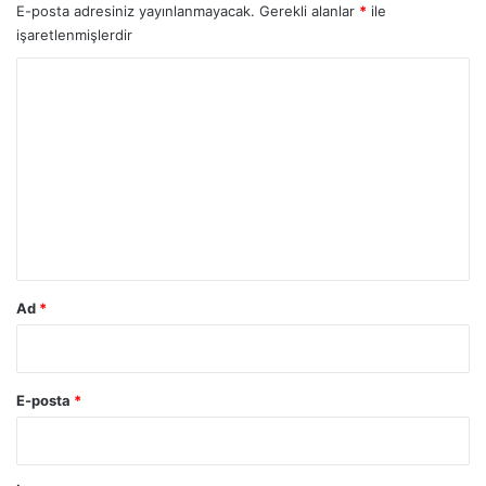
E-posta adresiniz yayınlanmayacak.
Gerekli alanlar
*
ile
işaretlenmişlerdir
Y
o
r
u
m
*
Ad
*
E-posta
*