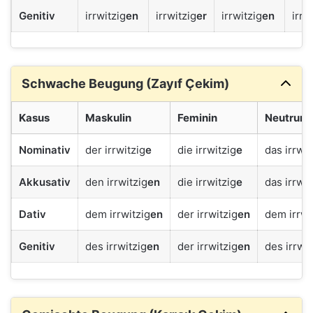
Genitiv
irrwitzig
en
irrwitzig
er
irrwitzig
en
irrw
Schwache Beugung (Zayıf Çekim)
Kasus
Maskulin
Feminin
Neutrum
Nominativ
der irrwitzig
e
die irrwitzig
e
das irrwit
Akkusativ
den irrwitzig
en
die irrwitzig
e
das irrwit
Dativ
dem irrwitzig
en
der irrwitzig
en
dem irrwi
Genitiv
des irrwitzig
en
der irrwitzig
en
des irrwit