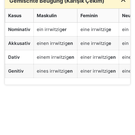
Gemischte Beugung (Karışık Çekim)
Kasus
Maskulin
Feminin
Neut
Nominativ
ein irrwitzig
er
eine irrwitzig
e
ein ir
Akkusativ
einen irrwitzig
en
eine irrwitzig
e
ein ir
Dativ
einem irrwitzig
en
einer irrwitzig
en
einem 
Genitiv
eines irrwitzig
en
einer irrwitzig
en
eines 