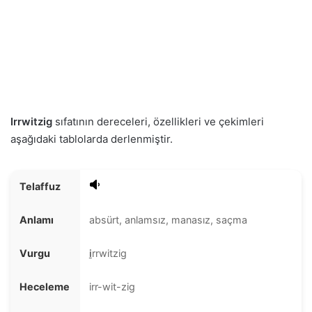
Irrwitzig
sıfatının dereceleri, özellikleri ve çekimleri
aşağıdaki tablolarda derlenmiştir.
Telaffuz
Anlamı
absürt, anlamsız, manasız, saçma
Vurgu
i
rrwitzig
Heceleme
irr-wit-zig