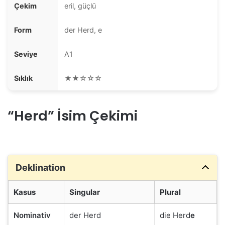
Çekim
eril, güçlü
Form
der Herd, e
Seviye
A1
Sıklık
★★☆☆☆
“Herd” İsim Çekimi
Deklination
Kasus
Singular
Plural
Nominativ
der Herd
die Herd
e