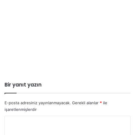
Bir yanıt yazın
E-posta adresiniz yayınlanmayacak.
Gerekli alanlar
*
ile
işaretlenmişlerdir
Y
o