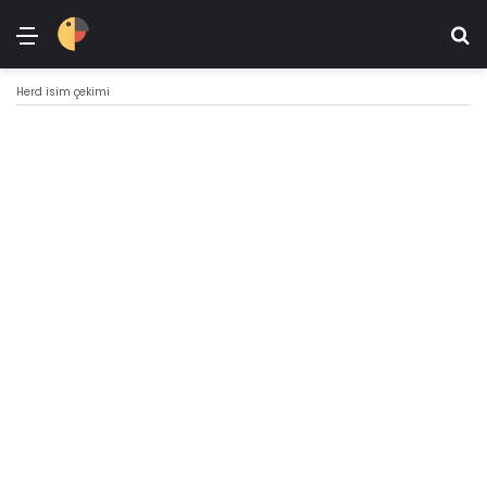
Menü
Ar
Herd isim çekimi