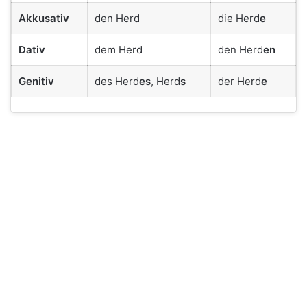
Akkusativ
den Herd
die Herd
e
Dativ
dem Herd
den Herd
en
Genitiv
des Herd
es
, Herd
s
der Herd
e