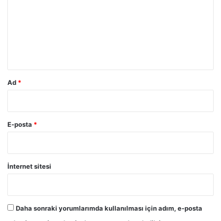
r
u
m
*
Ad
*
E-posta
*
İnternet sitesi
Daha sonraki yorumlarımda kullanılması için adım, e-posta