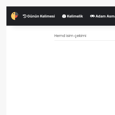
Günün Kelimesi
Kelimelik
Adam Asm
Hemd isim çekimi