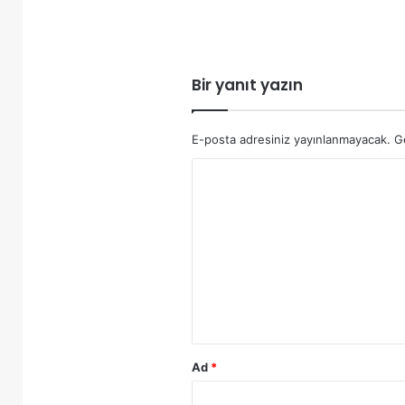
Bir yanıt yazın
E-posta adresiniz yayınlanmayacak.
G
Y
o
r
u
m
*
Ad
*