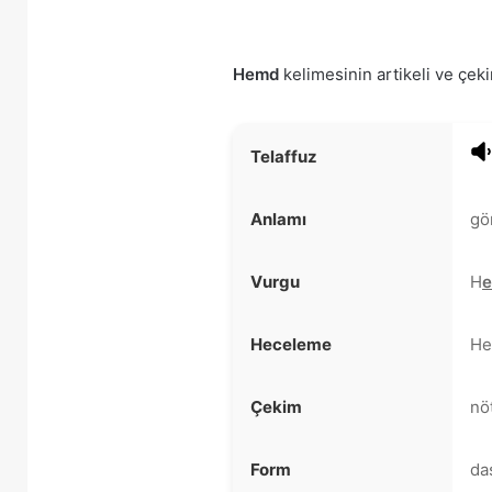
Hemd
kelimesinin artikeli ve çeki
Telaffuz
Anlamı
gö
Vurgu
H
e
Heceleme
H
Çekim
nöt
Form
da