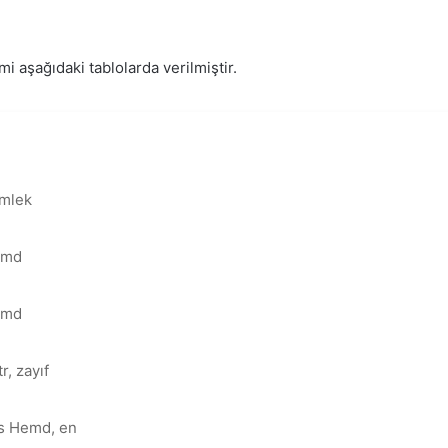
mi aşağıdaki tablolarda verilmiştir.
mlek
md
emd
r, zayıf
s Hemd, en