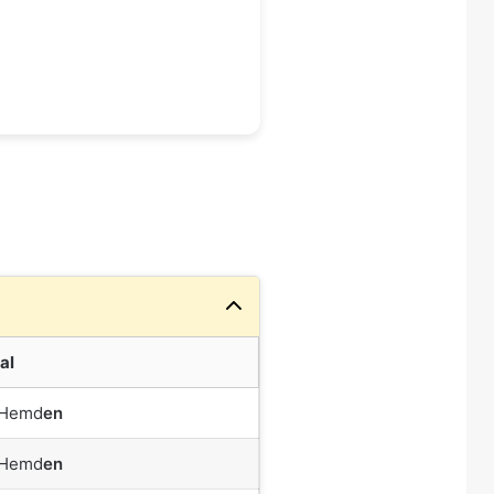
al
 Hemd
en
 Hemd
en