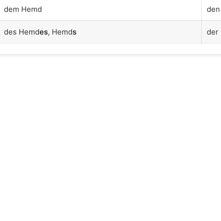
dem Hemd
den
des Hemd
es
, Hemd
s
der