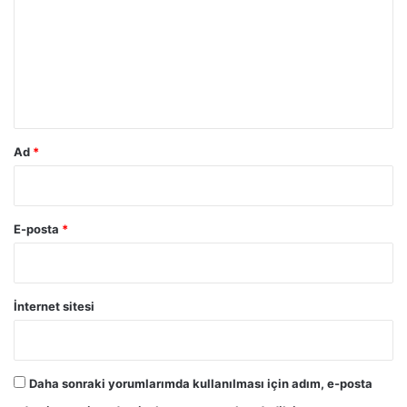
r
u
m
*
Ad
*
E-posta
*
İnternet sitesi
Daha sonraki yorumlarımda kullanılması için adım, e-posta