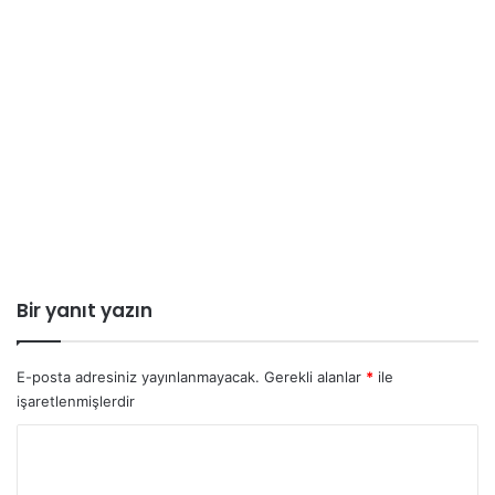
Bir yanıt yazın
E-posta adresiniz yayınlanmayacak.
Gerekli alanlar
*
ile
işaretlenmişlerdir
Y
o