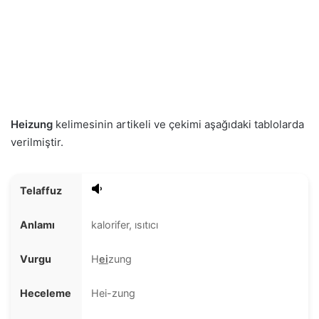
Heizung
kelimesinin artikeli ve çekimi aşağıdaki tablolarda
verilmiştir.
Telaffuz
Anlamı
kalorifer, ısıtıcı
Vurgu
H
ei
zung
Heceleme
Hei-zung