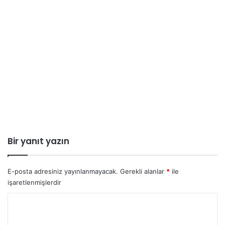
Bir yanıt yazın
E-posta adresiniz yayınlanmayacak.
Gerekli alanlar
*
ile
işaretlenmişlerdir
Y
o