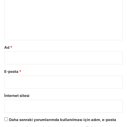
r
u
m
*
Ad
*
E-posta
*
İnternet sitesi
Daha sonraki yorumlarımda kullanılması için adım, e-posta