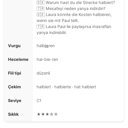
🇩🇪 Warum hast du die Strecke halbiert?
🇹🇷 Mesafeyi neden yarıya indirdin?
🇩🇪 Laura könnte die Kosten halbieren,
wenn sie mit Paul teilt.
🇹🇷 Laura Paul ile paylaşırsa masrafları
yarıya indirebilir.
Vurgu
halb
ie
ren
Heceleme
hal-bie-ren
Fiil tipi
düzenli
Çekim
halbiert · halbierte · hat halbiert
Seviye
C1
Sıklık
★★★☆☆