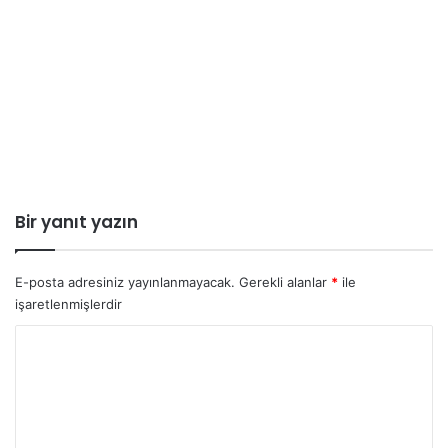
Bir yanıt yazın
E-posta adresiniz yayınlanmayacak.
Gerekli alanlar
*
ile
işaretlenmişlerdir
Y
o
r
u