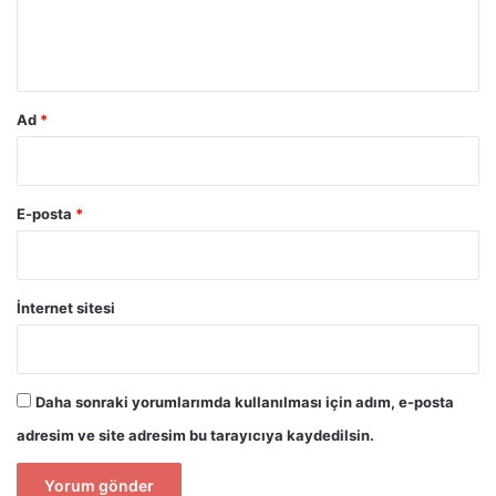
m
*
Ad
*
E-posta
*
İnternet sitesi
Daha sonraki yorumlarımda kullanılması için adım, e-posta
adresim ve site adresim bu tarayıcıya kaydedilsin.