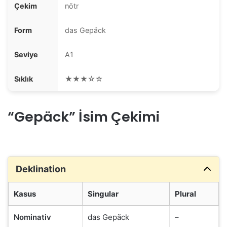
Çekim
nötr
Form
das Gepäck
Seviye
A1
Sıklık
★★★☆☆
“Gepäck” İsim Çekimi
Deklination
Kasus
Singular
Plural
Nominativ
das Gepäck
–