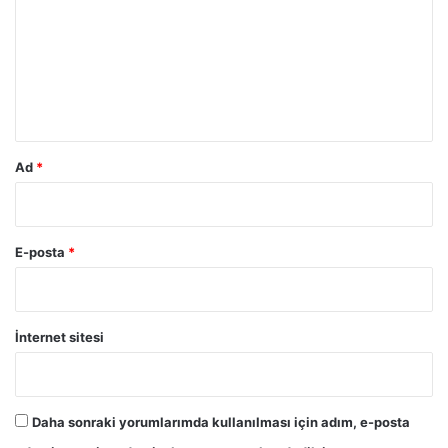
r
u
m
*
Ad
*
E-posta
*
İnternet sitesi
Daha sonraki yorumlarımda kullanılması için adım, e-posta