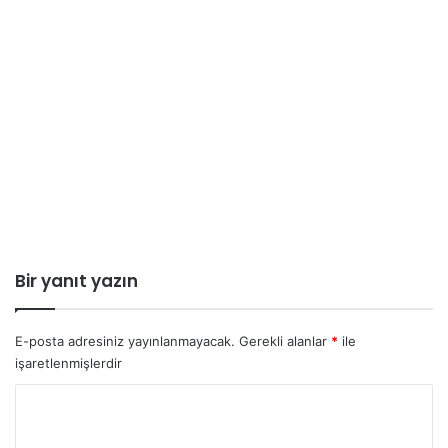
Bir yanıt yazın
E-posta adresiniz yayınlanmayacak.
Gerekli alanlar
*
ile
işaretlenmişlerdir
Y
o