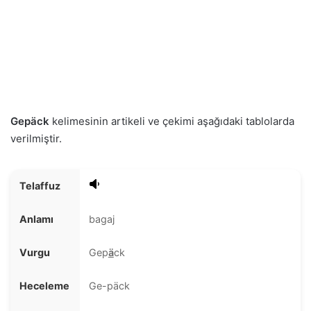
Gepäck
kelimesinin artikeli ve çekimi aşağıdaki tablolarda
verilmiştir.
Telaffuz
Anlamı
bagaj
Vurgu
Gep
ä
ck
Heceleme
Ge-päck