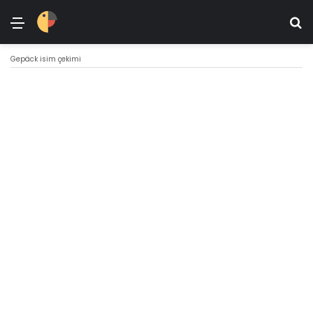
Menü
Ar
Gepäck isim çekimi