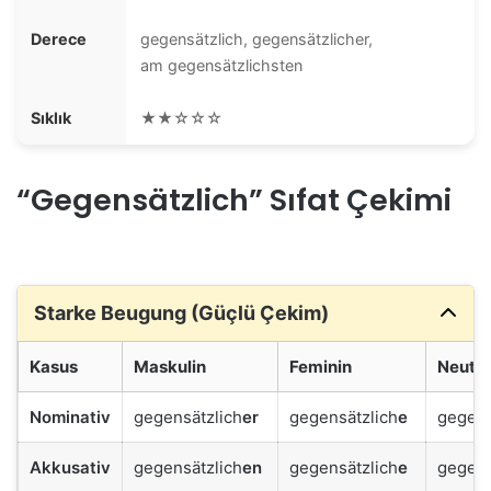
Derece
gegensätzlich, gegensätzlicher,
am gegensätzlichsten
Sıklık
★★☆☆☆
“Gegensätzlich” Sıfat Çekimi
Starke Beugung (Güçlü Çekim)
Kasus
Maskulin
Feminin
Neutr
Nominativ
gegensätzlich
er
gegensätzlich
e
gegens
Akkusativ
gegensätzlich
en
gegensätzlich
e
gegens