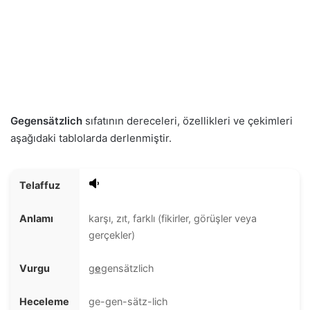
Gegensätzlich
sıfatının dereceleri, özellikleri ve çekimleri
aşağıdaki tablolarda derlenmiştir.
Telaffuz
Anlamı
karşı, zıt, farklı (fikirler, görüşler veya
gerçekler)
Vurgu
g
e
gensätzlich
Heceleme
ge-gen-sätz-lich