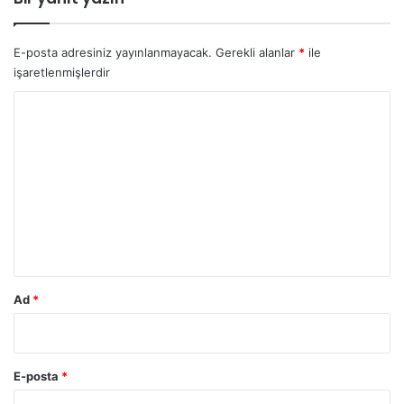
E-posta adresiniz yayınlanmayacak.
Gerekli alanlar
*
ile
işaretlenmişlerdir
Y
o
r
u
m
*
Ad
*
E-posta
*