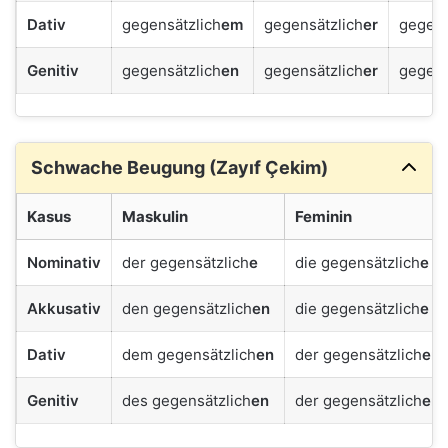
Dativ
gegensätzlich
em
gegensätzlich
er
gegens
Genitiv
gegensätzlich
en
gegensätzlich
er
gegens
Schwache Beugung (Zayıf Çekim)
Kasus
Maskulin
Feminin
Nominativ
der gegensätzlich
e
die gegensätzlich
e
Akkusativ
den gegensätzlich
en
die gegensätzlich
e
Dativ
dem gegensätzlich
en
der gegensätzlich
en
Genitiv
des gegensätzlich
en
der gegensätzlich
en