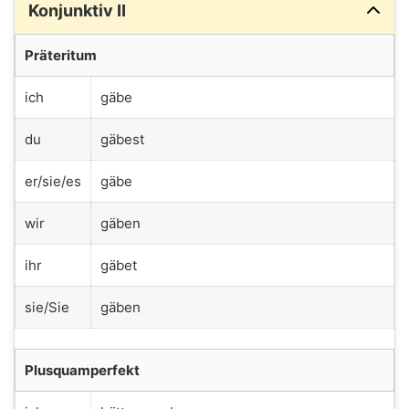
Konjunktiv II
Präteritum
ich
gäbe
du
gäbest
er/sie/es
gäbe
wir
gäben
ihr
gäbet
sie/Sie
gäben
Plusquamperfekt