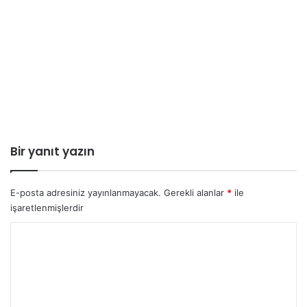
Bir yanıt yazın
E-posta adresiniz yayınlanmayacak.
Gerekli alanlar
*
ile
işaretlenmişlerdir
Y
o
r
u