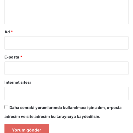
m
*
Ad
*
E-posta
*
İnternet sitesi
Daha sonraki yorumlarımda kullanılması için adım, e-posta
adresim ve site adresim bu tarayıcıya kaydedilsin.