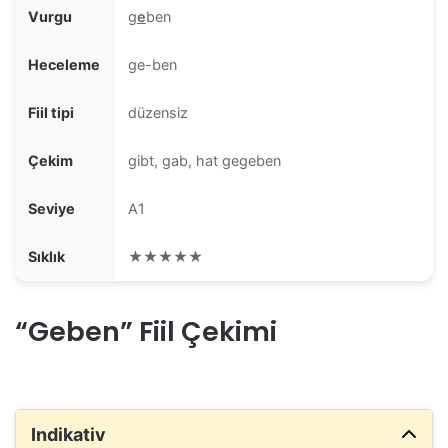
Vurgu
g
e
ben
Heceleme
ge-ben
Fiil tipi
düzensiz
Çekim
gibt, gab, hat gegeben
Seviye
A1
Sıklık
★★★★★
“Geben” Fiil Çekimi
Indikativ