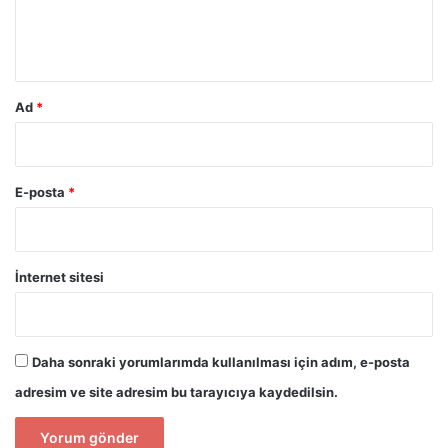
m
*
Ad
*
E-posta
*
İnternet sitesi
Daha sonraki yorumlarımda kullanılması için adım, e-posta
adresim ve site adresim bu tarayıcıya kaydedilsin.