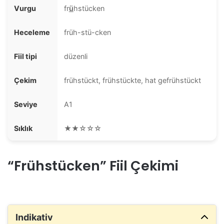
Vurgu
fr
ü
hstücken
Heceleme
früh-stü-cken
Fiil tipi
düzenli
Çekim
frühstückt, frühstückte, hat gefrühstückt
Seviye
A1
Sıklık
★★☆☆☆
“Frühstücken” Fiil Çekimi
Indikativ