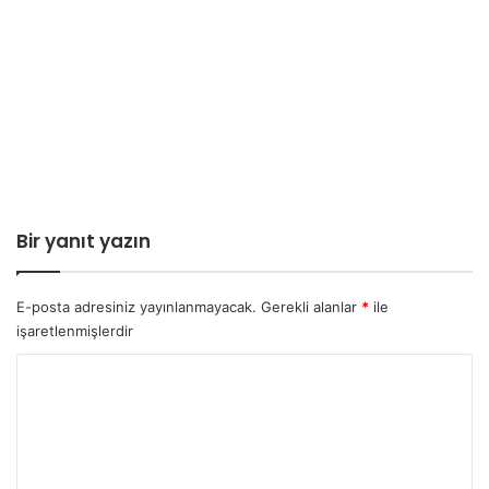
Bir yanıt yazın
E-posta adresiniz yayınlanmayacak.
Gerekli alanlar
*
ile
işaretlenmişlerdir
Y
o
r
u