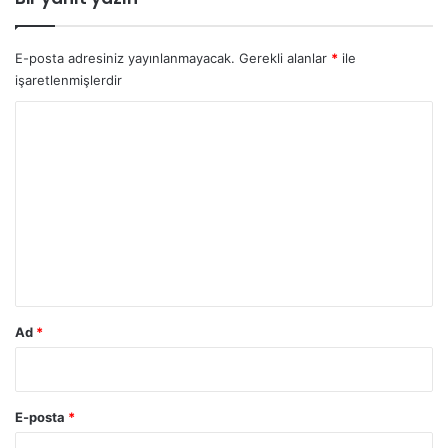
E-posta adresiniz yayınlanmayacak.
Gerekli alanlar
*
ile
işaretlenmişlerdir
Y
o
r
u
m
*
Ad
*
E-posta
*