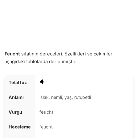
F
eucht
sıfatının dereceleri, özellikleri ve çekimleri
aşağıdaki tablolarda derlenmiştir.
Telaffuz
Anlamı
ıslak, nemli, yaş, rutubetli
Vurgu
f
eu
cht
Heceleme
feucht