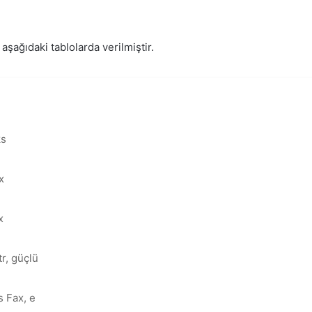
aşağıdaki tablolarda verilmiştir.
ks
x
x
tr, güçlü
s Fax, e