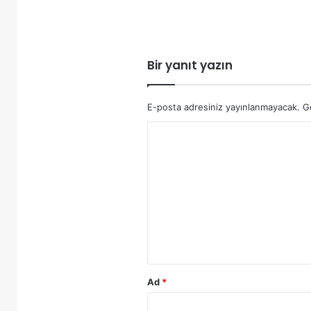
Bir yanıt yazın
E-posta adresiniz yayınlanmayacak.
G
Y
o
r
u
m
*
Ad
*