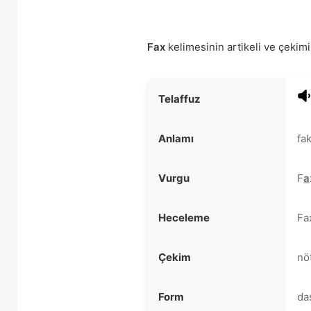
Fax
kelimesinin artikeli ve çekimi 
Telaffuz
Anlamı
fa
Vurgu
F
a
Heceleme
Fa
Çekim
nö
Form
da