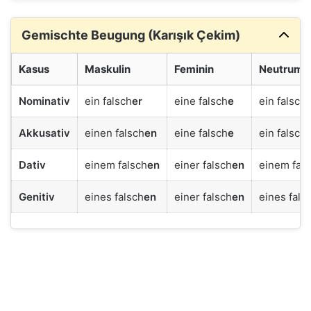
Gemischte Beugung (Karışık Çekim)
Kasus
Maskulin
Feminin
Neutrum
Nominativ
ein falsch
er
eine falsch
e
ein falsch
Akkusativ
einen falsch
en
eine falsch
e
ein falsch
Dativ
einem falsch
en
einer falsch
en
einem fals
Genitiv
eines falsch
en
einer falsch
en
eines fals