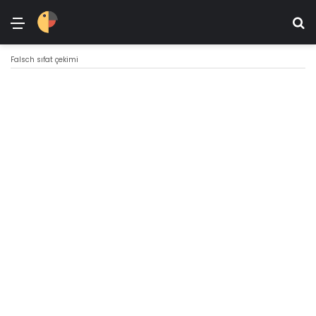
Menü
Ar
Falsch sıfat çekimi