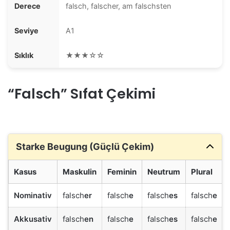
Derece
falsch, falscher, am falschsten
Seviye
A1
Sıklık
★★★☆☆
“Falsch” Sıfat Çekimi
Starke Beugung (Güçlü Çekim)
Kasus
Maskulin
Feminin
Neutrum
Plural
Nominativ
falsch
er
falsch
e
falsch
es
falsch
e
Akkusativ
falsch
en
falsch
e
falsch
es
falsch
e