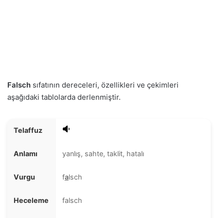
Falsch
sıfatının dereceleri, özellikleri ve çekimleri
aşağıdaki tablolarda derlenmiştir.
Telaffuz
Anlamı
yanlış, sahte, taklit, hatalı
Vurgu
f
a
lsch
Heceleme
falsch