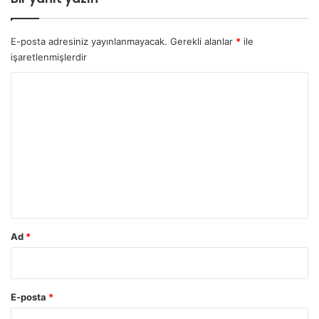
E-posta adresiniz yayınlanmayacak.
Gerekli alanlar
*
ile
işaretlenmişlerdir
Y
o
r
u
m
*
Ad
*
E-posta
*