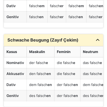
Dativ
falsch
em
falsch
er
falsch
em
falsch
en
Genitiv
falsch
en
falsch
er
falsch
en
falsch
er
Schwache Beugung (Zayıf Çekim)
Kasus
Maskulin
Feminin
Neutrum
Nominativ
der falsch
e
die falsch
e
das falsch
e
Akkusativ
den falsch
en
die falsch
e
das falsch
e
Dativ
dem falsch
en
der falsch
en
dem falsch
en
Genitiv
des falsch
en
der falsch
en
des falsch
en