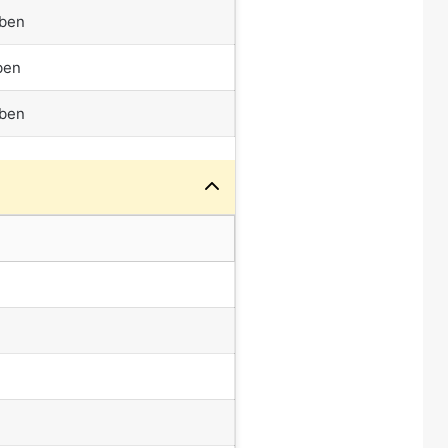
aben
ben
aben