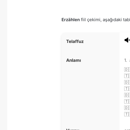
Erzählen
fiil çekimi, aşağıdaki tab
Telaffuz
Anlamı
1.
🇩
🇹
🇩
🇹
🇩
🇹
🇩
🇹