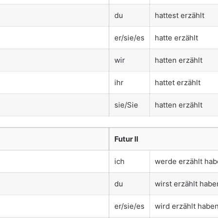
du
hattest erzählt
er/sie/es
hatte erzählt
wir
hatten erzählt
ihr
hattet erzählt
sie/Sie
hatten erzählt
Futur II
ich
werde erzählt ha
du
wirst erzählt habe
er/sie/es
wird erzählt habe