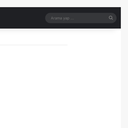
Arama
yap
...