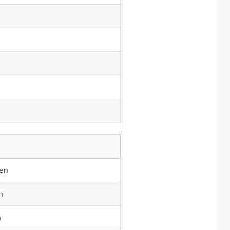
ben
n
n