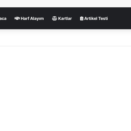
aca
Harf Alayım
Kartlar
Artikel Testi