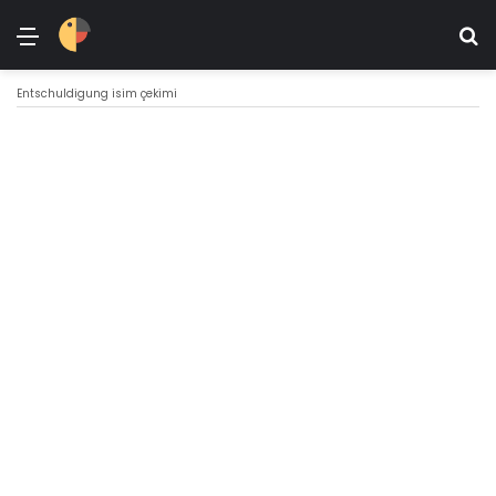
Menü
Ar
Entschuldigung isim çekimi