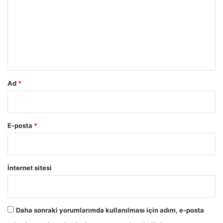
r
u
m
*
Ad
*
E-posta
*
İnternet sitesi
Daha sonraki yorumlarımda kullanılması için adım, e-posta