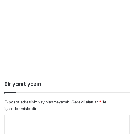
Bir yanıt yazın
E-posta adresiniz yayınlanmayacak.
Gerekli alanlar
*
ile
işaretlenmişlerdir
Y
o