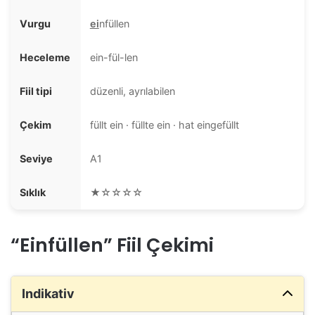
Vurgu
ei
nfüllen
Heceleme
ein-fül-len
Fiil tipi
düzenli, ayrılabilen
Çekim
füllt ein · füllte ein · hat eingefüllt
Seviye
A1
Sıklık
★☆☆☆☆
“Einfüllen” Fiil Çekimi
Indikativ