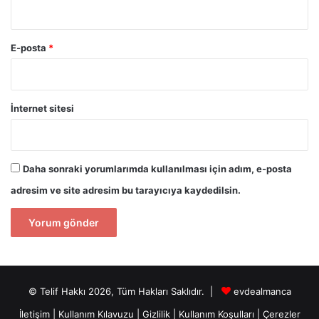
E-posta
*
İnternet sitesi
Daha sonraki yorumlarımda kullanılması için adım, e-posta
adresim ve site adresim bu tarayıcıya kaydedilsin.
© Telif Hakkı 2026, Tüm Hakları Saklıdır. |
evdealmanca
İletişim
|
Kullanım Kılavuzu
|
Gizlilik
|
Kullanım Koşulları
|
Çerezler