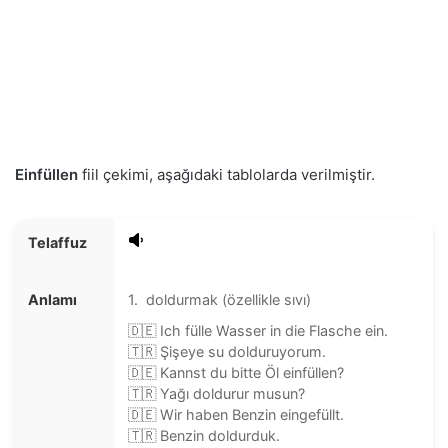
Einfüllen
fiil çekimi, aşağıdaki tablolarda verilmiştir.
Telaffuz
Anlamı
1. doldurmak (özellikle sıvı)
🇩🇪 Ich fülle Wasser in die Flasche ein.
🇹🇷 Şişeye su dolduruyorum.
🇩🇪 Kannst du bitte Öl einfüllen?
🇹🇷 Yağı doldurur musun?
🇩🇪 Wir haben Benzin eingefüllt.
🇹🇷 Benzin doldurduk.