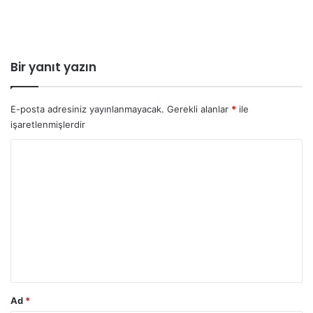
Bir yanıt yazın
E-posta adresiniz yayınlanmayacak.
Gerekli alanlar
*
ile
işaretlenmişlerdir
Y
o
r
u
m
*
Ad
*