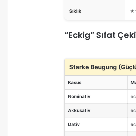
Sıklık
★
“Eckig” Sıfat Çek
Starke Beugung (Güçl
Kasus
Ma
Nominativ
ec
Akkusativ
ec
Dativ
ec