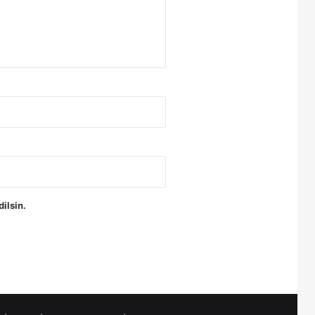
ilsin.