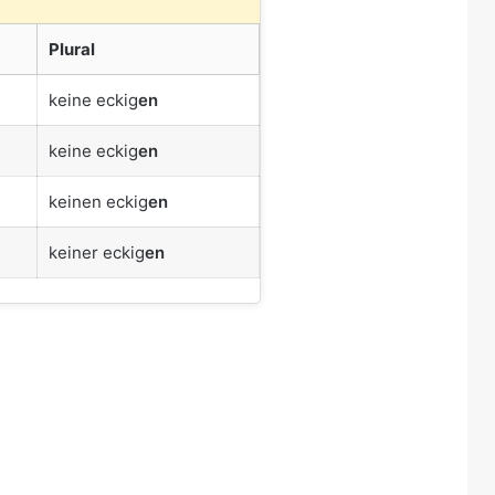
Plural
keine eckig
en
keine eckig
en
keinen eckig
en
keiner eckig
en