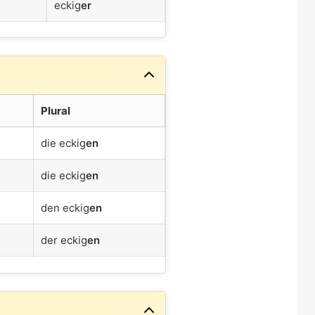
eckig
er
Plural
die eckig
en
die eckig
en
den eckig
en
der eckig
en