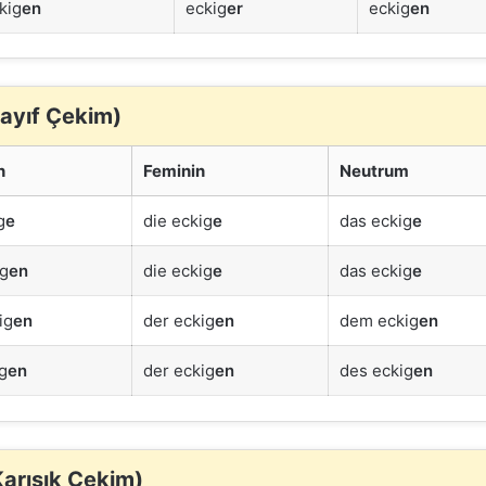
kig
en
eckig
er
eckig
en
ayıf Çekim)
n
Feminin
Neutrum
g
e
die eckig
e
das eckig
e
ig
en
die eckig
e
das eckig
e
ig
en
der eckig
en
dem eckig
en
g
en
der eckig
en
des eckig
en
arışık Çekim)