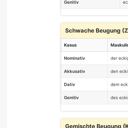
Genitiv
ec
Schwache Beugung (Z
Kasus
Maskuli
Nominativ
der ecki
Akkusativ
den eck
Dativ
dem eck
Genitiv
des ecki
Gemischte Beugung (K