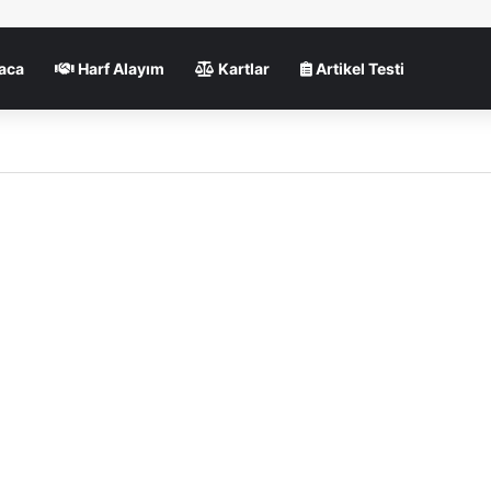
aca
Harf Alayım
Kartlar
Artikel Testi