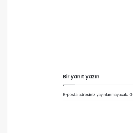
Bir yanıt yazın
E-posta adresiniz yayınlanmayacak.
G
Y
o
r
u