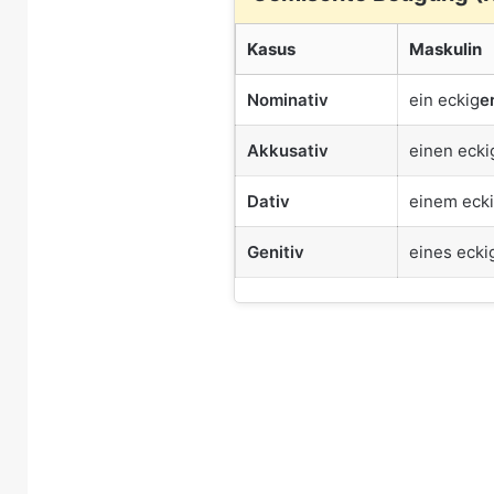
Kasus
Maskulin
Nominativ
ein eckig
e
Akkusativ
einen ecki
Dativ
einem eck
Genitiv
eines ecki