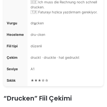
🇩🇪 Ich muss die Rechnung noch schnell
drucken.
🇹🇷 Faturayı hızlıca yazdırmam gerekiyor.
Vurgu
dr
u
cken
Heceleme
dru-cken
Fiil tipi
düzenli
Çekim
druckt · druckte · hat gedruckt
Seviye
A1
Sıklık
★★★☆☆
“Drucken” Fiil Çekimi