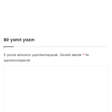
Bir yanıt yazın
E-posta adresiniz yayınlanmayacak.
Gerekli alanlar
*
ile
işaretlenmişlerdir
Y
o
r
u
m
*