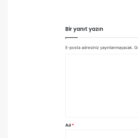
Bir yanıt yazın
E-posta adresiniz yayınlanmayacak.
G
Y
o
r
u
m
*
Ad
*