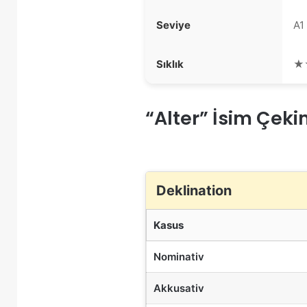
Seviye
A1
Sıklık
★
“Alter” İsim Çeki
Deklination
Kasus
Nominativ
Akkusativ