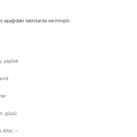
i aşağıdaki tablolarda verilmiştir.
, yaşlılık
end
-ter
tr, güçlü
 Alter, –