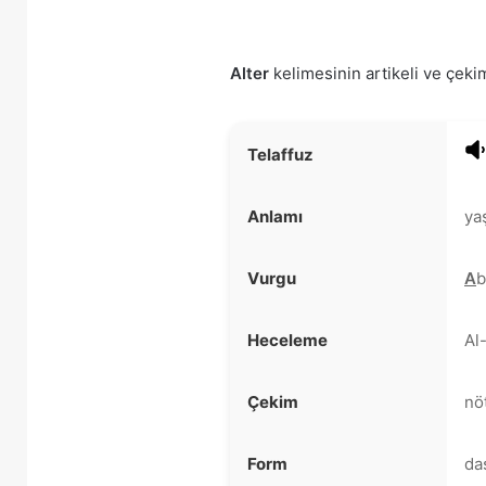
Alter
kelimesinin artikeli ve çekim
Telaffuz
Anlamı
yaş
Vurgu
A
b
Heceleme
Al
Çekim
nö
Form
das