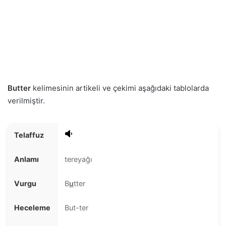
Butter
kelimesinin artikeli ve çekimi aşağıdaki tablolarda
verilmiştir.
Telaffuz
Anlamı
tereyağı
Vurgu
B
u
tter
Heceleme
But-ter