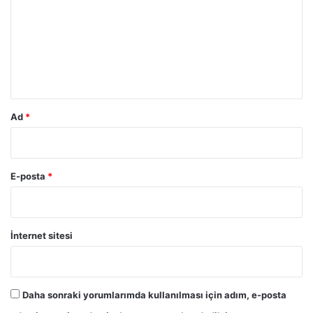
r
u
m
*
Ad
*
E-posta
*
İnternet sitesi
Daha sonraki yorumlarımda kullanılması için adım, e-posta