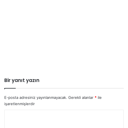
Bir yanıt yazın
E-posta adresiniz yayınlanmayacak.
Gerekli alanlar
*
ile
işaretlenmişlerdir
Y
o