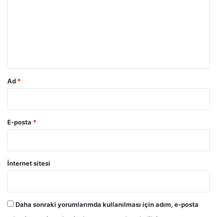
r
u
m
*
Ad
*
E-posta
*
İnternet sitesi
Daha sonraki yorumlarımda kullanılması için adım, e-posta