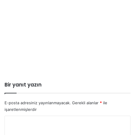
Bir yanıt yazın
E-posta adresiniz yayınlanmayacak.
Gerekli alanlar
*
ile
işaretlenmişlerdir
Y
o