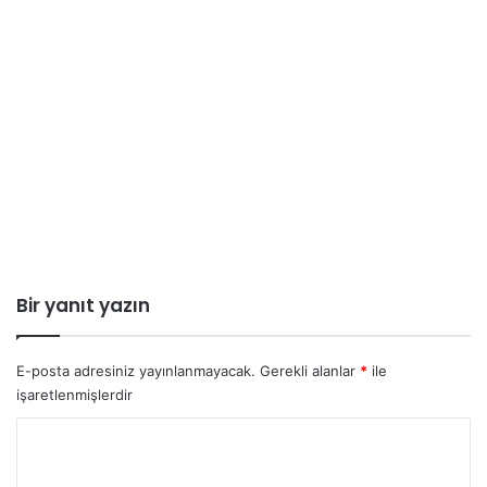
Bir yanıt yazın
E-posta adresiniz yayınlanmayacak.
Gerekli alanlar
*
ile
işaretlenmişlerdir
Y
o