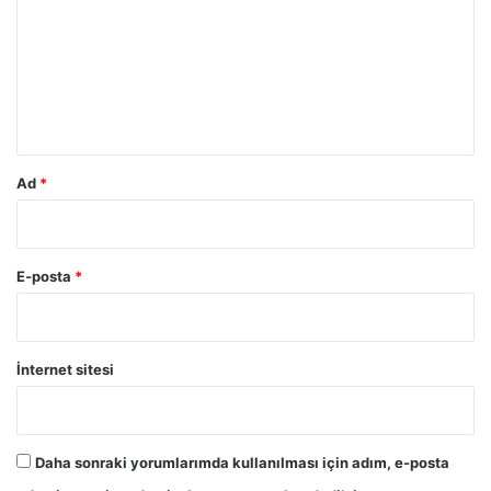
r
u
m
*
Ad
*
E-posta
*
İnternet sitesi
Daha sonraki yorumlarımda kullanılması için adım, e-posta