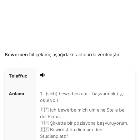
Bewerben
fiil çekimi, aşağıdaki tablolarda verilmiştir.
Telaffuz
Anlamı
1. (sich) bewerben um – başvurmak (iş,
okul vb.)
🇩🇪 Ich bewerbe mich um eine Stelle bei
der Firma.
🇹🇷 Şirkette bir pozisyona başvuruyorum.
🇩🇪 Bewirbst du dich um den
Studienplatz?