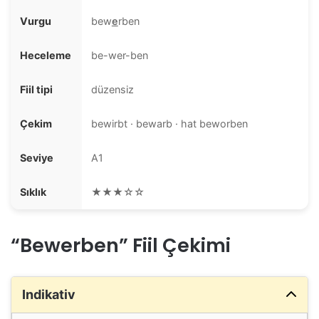
Vurgu
bew
e
rben
Heceleme
be-wer-ben
Fiil tipi
düzensiz
Çekim
bewirbt · bewarb · hat beworben
Seviye
A1
Sıklık
★★★☆☆
“Bewerben” Fiil Çekimi
Indikativ