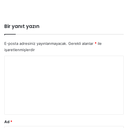
Bir yanıt yazın
E-posta adresiniz yayınlanmayacak.
Gerekli alanlar
*
ile
işaretlenmişlerdir
Y
o
r
u
m
*
Ad
*