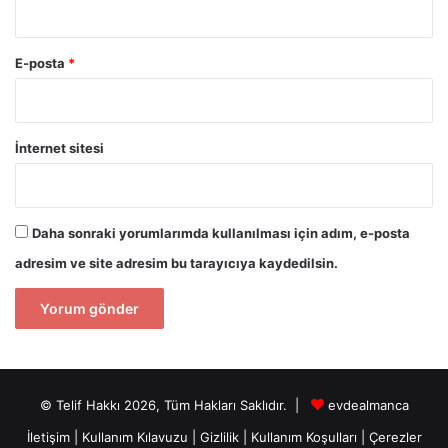
E-posta
*
İnternet sitesi
Daha sonraki yorumlarımda kullanılması için adım, e-posta
adresim ve site adresim bu tarayıcıya kaydedilsin.
© Telif Hakkı 2026, Tüm Hakları Saklıdır. |
evdealmanca
İletişim
|
Kullanım Kılavuzu
|
Gizlilik
|
Kullanım Koşulları
|
Çerezler