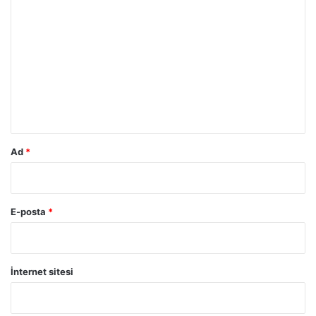
o
r
u
m
*
Ad
*
E-posta
*
İnternet sitesi