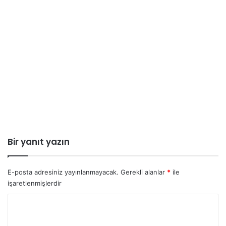
Bir yanıt yazın
E-posta adresiniz yayınlanmayacak.
Gerekli alanlar
*
ile
işaretlenmişlerdir
Y
o