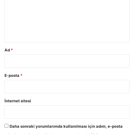
r
u
m
*
Ad
*
E-posta
*
İnternet sitesi
Daha sonraki yorumlarımda kullanılması için adım, e-posta