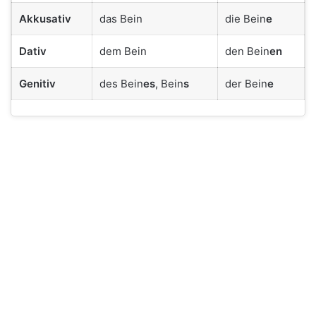
Akkusativ
das Bein
die Bein
e
Dativ
dem Bein
den Bein
en
Genitiv
des Bein
es
, Bein
s
der Bein
e