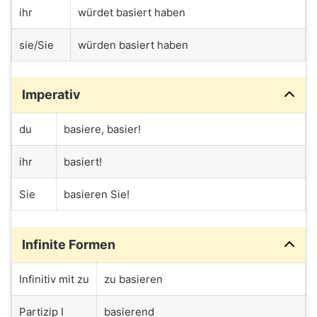
ihr
würdet basiert haben
sie/Sie
würden basiert haben
Imperativ
du
basiere, basier!
ihr
basiert!
Sie
basieren Sie!
Infinite Formen
Infinitiv mit zu
zu basieren
Partizip I
basierend