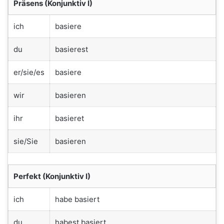
Präsens (Konjunktiv I)
ich
basiere
du
basierest
er/sie/es
basiere
wir
basieren
ihr
basieret
sie/Sie
basieren
Perfekt (Konjunktiv I)
ich
habe basiert
du
habest basiert