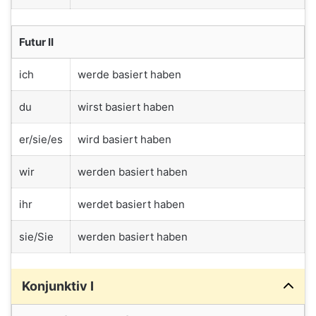
Futur II
ich
werde basiert haben
du
wirst basiert haben
er/sie/es
wird basiert haben
wir
werden basiert haben
ihr
werdet basiert haben
sie/Sie
werden basiert haben
Konjunktiv I