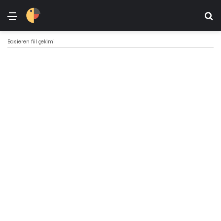
Menü
Ar
Basieren fiil çekimi