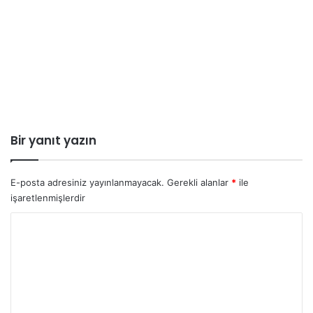
Bir yanıt yazın
E-posta adresiniz yayınlanmayacak.
Gerekli alanlar
*
ile
işaretlenmişlerdir
Y
o
r
u
m