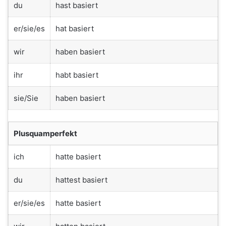
du
hast basiert
er/sie/es
hat basiert
wir
haben basiert
ihr
habt basiert
sie/Sie
haben basiert
Plusquamperfekt
ich
hatte basiert
du
hattest basiert
er/sie/es
hatte basiert