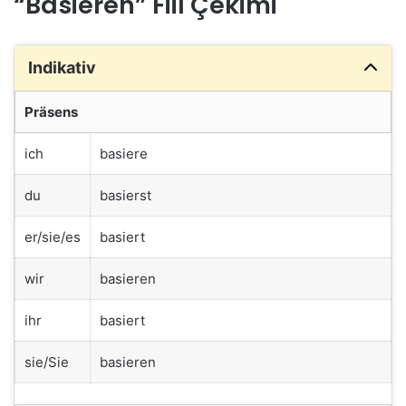
“Basieren” Fiil Çekimi
Indikativ
Präsens
ich
basiere
du
basierst
er/sie/es
basiert
wir
basieren
ihr
basiert
sie/Sie
basieren