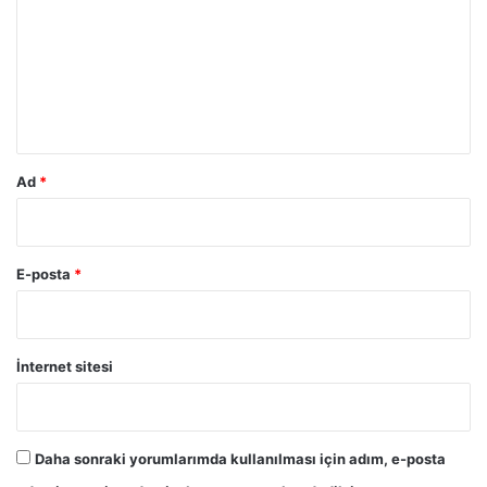
r
u
m
*
Ad
*
E-posta
*
İnternet sitesi
Daha sonraki yorumlarımda kullanılması için adım, e-posta