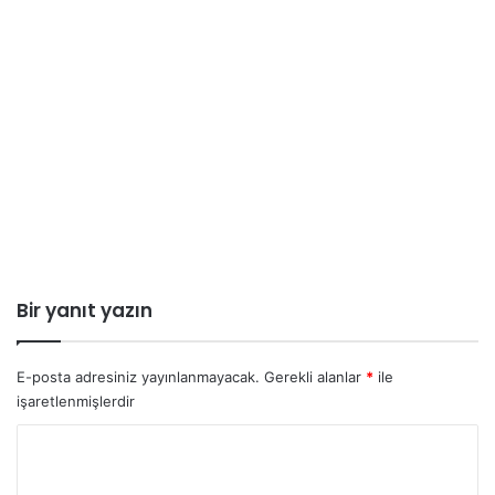
Bir yanıt yazın
E-posta adresiniz yayınlanmayacak.
Gerekli alanlar
*
ile
işaretlenmişlerdir
Y
o