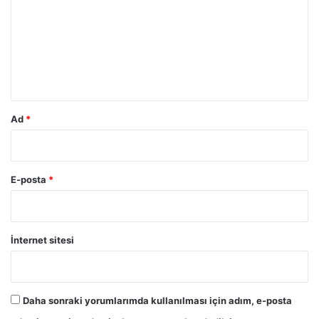
r
u
m
*
Ad
*
E-posta
*
İnternet sitesi
Daha sonraki yorumlarımda kullanılması için adım, e-posta