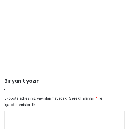
Bir yanıt yazın
E-posta adresiniz yayınlanmayacak.
Gerekli alanlar
*
ile
işaretlenmişlerdir
Y
o